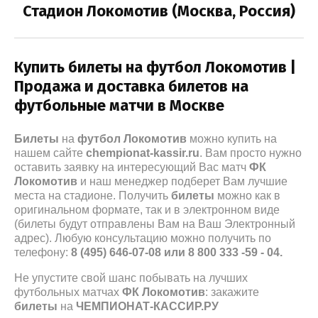
оссии по
Стадион Локомотив (Москва, Россия)
амо
26
Выберите категорию:
ЕНА»
Купить билеты на футбол Локомотив |
Выберите...
Арена»
Продажа и доставка билетов на
футбольные матчи в Москве
Производитель:
зань
Выберите...
Билеты
на
футбол Локомотив
можно купить на
нашем сайте
chempionat-kassir.ru
. Вам просто нужно
оставить заявку на интересующий Вас матч
ФК
Лучшее:
Локомотив
и наш менеджер подберет Вам лучшие
места на стадионе. Получить
билеты
можно как в
Выберите...
оригинальном формате, так и в электронном виде
(билеты будут отправлены Вам на Ваш Электронный
адрес). Любую консультацию можно получить по
Новинка:
телефону:
8 (495) 646-07-08 или 8 800 333 -59 - 04.
Выберите...
Не упустите свой шанс побывать на лучших
футбольных матчах
ФК Локомотив
: закажите
Спецпредложение:
билеты
на
ЧЕМПИОНАТ-КАССИР.РУ