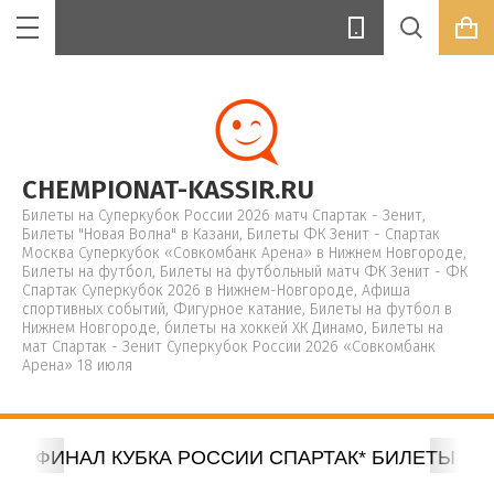
ККЕЙ
ГУРНОЕ
КС
по
Цена (руб.):
CHEMPIONAT-KASSIR.RU
порт»
Билеты на Суперкубок России 2026 матч Спартак - Зенит,
ммам
Билеты "Новая Волна" в Казани, Билеты ФК Зенит - Спартак
»
Москва Суперкубок «Совкомбанк Арена» в Нижнем Новгороде,
Билеты на футбол, Билеты на футбольный матч ФК Зенит - ФК
Название:
Спартак Суперкубок 2026 в Нижнем-Новгороде, Афиша
агарина
 по
спортивных событий, Фигурное катание, Билеты на футбол в
5/26
Нижнем Новгороде, билеты на хоккей ХК Динамо, Билеты на
мат Спартак - Зенит Суперкубок России 2026 «Совкомбанк
Арена» 18 июля
Артикул:
2026
тберидзе
6»
Ы НА ФИНАЛ КУБКА РОССИИ СПАРТАК* БИЛЕТЫ Н
на
Текст: