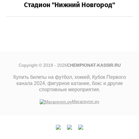
оссии по
Стадион "Нижний Новгород"
амо
26
Выберите категорию:
ЕНА»
Выберите...
Арена»
Производитель:
зань
Выберите...
Copyright © 2018 - 2026
CHEMPIONAT-KASSIR.RU
Лучшее:
Купить билеты на футбол, хоккей, Кубок Первого
канала 2024, фигурное катание, бокс и другие
Выберите...
спортивные мероприятия.
Мегагрупп.ру
Новинка:
Выберите...
Спецпредложение: