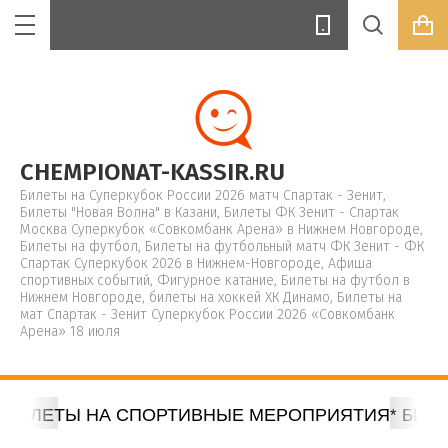
ККЕЙ
ГУРНОЕ
КС
по
Цена (руб.):
CHEMPIONAT-KASSIR.RU
порт»
Билеты на Суперкубок России 2026 матч Спартак - Зенит,
ммам
Билеты "Новая Волна" в Казани, Билеты ФК Зенит - Спартак
»
Москва Суперкубок «Совкомбанк Арена» в Нижнем Новгороде,
Билеты на футбол, Билеты на футбольный матч ФК Зенит - ФК
Название:
Спартак Суперкубок 2026 в Нижнем-Новгороде, Афиша
агарина
 по
спортивных событий, Фигурное катание, Билеты на футбол в
5/26
Нижнем Новгороде, билеты на хоккей ХК Динамо, Билеты на
мат Спартак - Зенит Суперкубок России 2026 «Совкомбанк
Арена» 18 июля
Артикул:
2026
тберидзе
6»
Е * БИЛЕТЫ НА СПОРТИВНЫЕ МЕРОПРИЯТИЯ
* БИЛЕ
на
Текст: