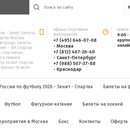
афиша спортивных
прием 
ак - Зенит, Билеты
мероприятий
9:00 -
партак Москва
+7 (495) 646-07-08
кругл
вгороде, Билеты
онлай
- Москва
нит - ФК Спартак
+7 (812) 407-26-40
 спортивных
- Санкт-Петербург
л в Нижнем
ты на мат Спартак
+7 (988) 507-37-88
 Арена» 18 июля
- Краснодар
России по футболу 2026 - Зенит - Спартак
Билеты на 
Футбол
Фигурное катание
Билеты на хоккей
ероприятия в Москве
Бокс
Контакты
Оферта