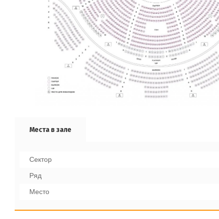
Места в зале
Cектор
Ряд
Место