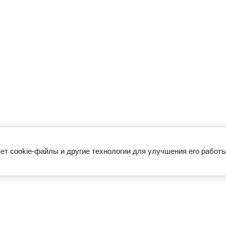
ет cookie-файлы и другие технологии для улучшения его работы
 по футболу 2026 - Зенит - Спартак
Билеты на футбол в Моск