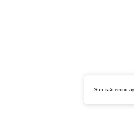
Этот сайт использу
Билеты спорт
Афиша спорт
Суперкубок России