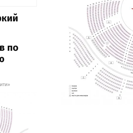
ркий
в по
ю
Сити»