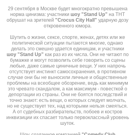
29 сентября в Москве будет многократно превышена
норма цинизма: участники
шоу "Stand Up"
на ТНТ
обрушат на зрителей
"Crocus City Hall"
ударную дозу
откровенного юмора.
Шутить о жизни, сексе, спорте, женах, детях или же
политической ситуации пытаются многие, однако
делать это смешно удается единицам, и участники
шоу "Stand Up"
как раз из их числа. Они не читают по
бумажке и могут позволить себе говорить со сцены
любые, даже самые циничные вещи. У них напрочь
отсутствует инстинкт самосохранения, в противном
случае они бы не выносили личные и общественные
проблемы на всеобщее обозрение, ведь как минимум
это чревато скандалом, а как максимум - повесткой о
депортации из страны. Они не боятся последствий и
точно знают: есть вещи, о которых следует молчать,
но не существует тех, над которыми нельзя смеяться.
А от судебных разбирательств, побоев и костров
инквизиции их спасает только первоклассный уровень
шуток.
Шоу, созданное компанией
"Comedy Club