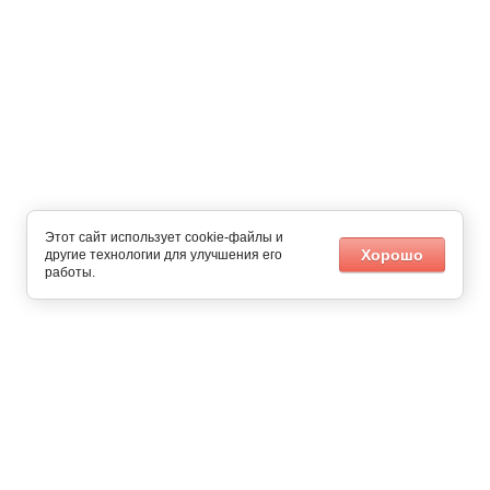
Этот сайт использует cookie-файлы и
Хорошо
другие технологии для улучшения его
работы.
Похожие
афиша спортивных мероприятий
+7 (495) 646-07-08 - Москва
+7 (812) 407-26-40 - Санкт-
Петербург