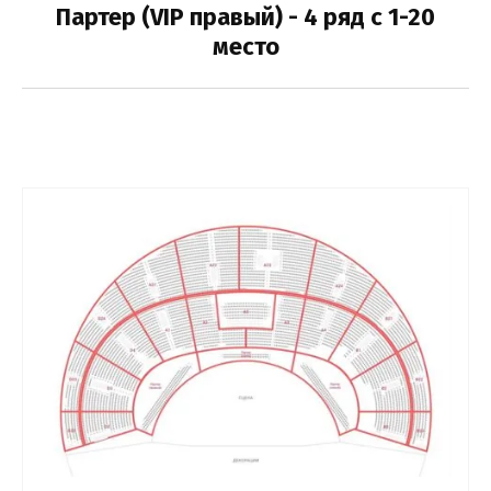
Партер (VIP правый) - 4 ряд с 1-20
место
Выберите категорию:
Выберите...
Производитель:
Выберите...
Лучшее:
Выберите...
Новинка:
Выберите...
Спецпредложение: