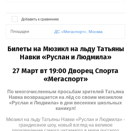
Выберите...
Добавить к сравнению
Результатов на странице:
50
Площадки
ДС «Мегаспорт», Москва
Билеты на Мюзикл на льду Татьяны
Найти
Навки «Руслан и Людмила»
27 Март вт 19:00 Дворец Спорта
«Мегаспорт»
По многочисленным просьбам зрителей Татьяна
Навка возвращается на лёд со своим мюзиклом
«Руслан и Людмила» в дни весенних школьных
каникул!
Мюзикл на льду Татьяны Навки «Руслан и Людмила» -
грандиозное шоу, новый взгляд на великое
произведение самого читаемого в мире русского